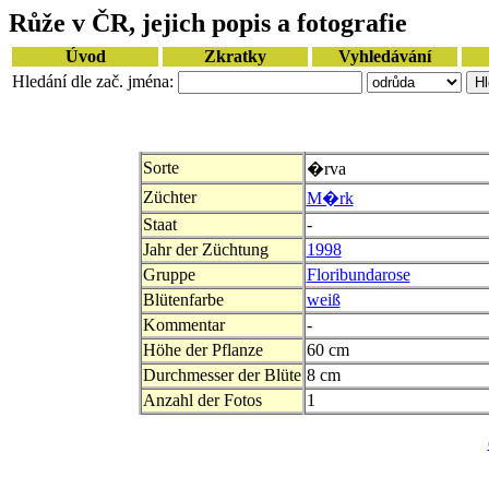
Růže v ČR, jejich popis a fotografie
Úvod
Zkratky
Vyhledávání
Hledání dle zač. jména:
Sorte
�rva
Züchter
M�rk
Staat
-
Jahr der Züchtung
1998
Gruppe
Floribundarose
Blütenfarbe
weiß
Kommentar
-
Höhe der Pflanze
60 cm
Durchmesser der Blüte
8 cm
Anzahl der Fotos
1