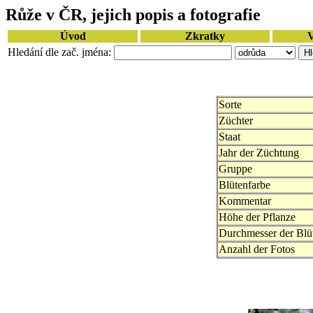
Růže v ČR, jejich popis a fotografie
Úvod
Zkratky
V
Hledání dle zač. jména:
Sorte
Züchter
Staat
Jahr der Züchtung
Gruppe
Blütenfarbe
Kommentar
Höhe der Pflanze
Durchmesser der Blü
Anzahl der Fotos