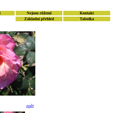
í
Nejsou růžemi
Kontakt
Základní přehled
Tabulka
zpět