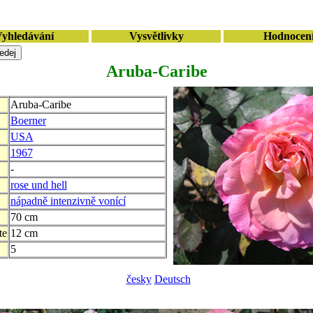
yhledávání
Vysvětlivky
Hodnocen
Aruba-Caribe
Aruba-Caribe
Boerner
USA
1967
-
rose und hell
nápadně intenzivně vonící
70 cm
te
12 cm
5
česky
Deutsch