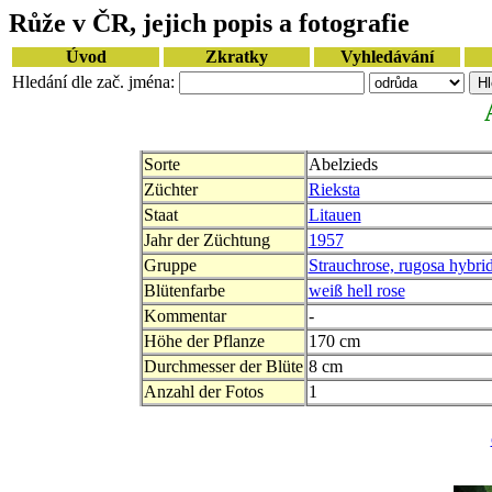
Růže v ČR, jejich popis a fotografie
Úvod
Zkratky
Vyhledávání
Hledání dle zač. jména:
Sorte
Abelzieds
Züchter
Rieksta
Staat
Litauen
Jahr der Züchtung
1957
Gruppe
Strauchrose, rugosa hybri
Blütenfarbe
weiß hell rose
Kommentar
-
Höhe der Pflanze
170 cm
Durchmesser der Blüte
8 cm
Anzahl der Fotos
1