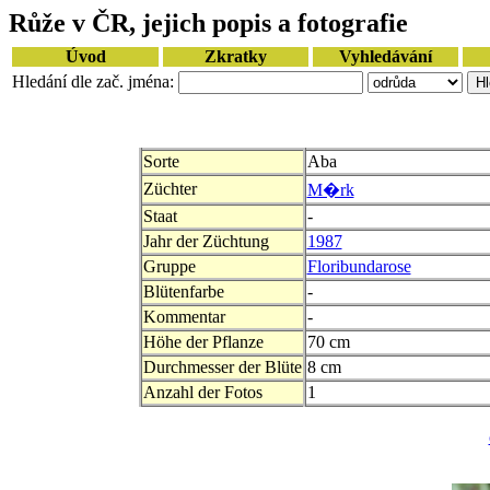
Růže v ČR, jejich popis a fotografie
Úvod
Zkratky
Vyhledávání
Hledání dle zač. jména:
Sorte
Aba
Züchter
M�rk
Staat
-
Jahr der Züchtung
1987
Gruppe
Floribundarose
Blütenfarbe
-
Kommentar
-
Höhe der Pflanze
70 cm
Durchmesser der Blüte
8 cm
Anzahl der Fotos
1